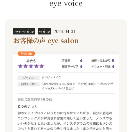
eye-voice
eye-voice
voice
2024.04.01
お客様の声 eye salon