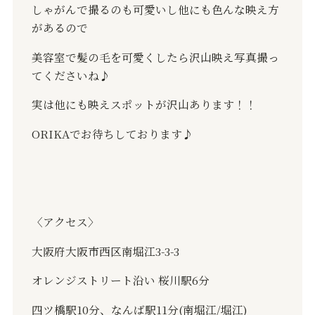
しゃがんで撮るのも可愛いし他にも色んな映え方
があるので
美容室で髪の毛を可愛くしたら沢山映え写真撮っ
てくださいね♪
実は他にも映えスポットが沢山あります！！
ORIKAでお待ちしております♪
〈アクセス〉
大阪府大阪市西区南堀江
3-3-3
オレンジストリート沿い
桜川駅
6
分
四ツ橋駅
10
分、なんば駅
11
分
(
南堀江
/
堀江
)