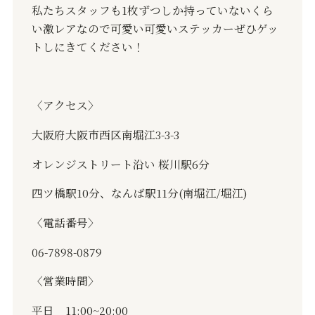
私たちスタッフも
1
枚ずつしか持っていないくら
い激レアなので可愛い可愛いステッカーぜひゲッ
トしにきてください！
〈アクセス〉
大阪府大阪市西区南堀江
3-3-3
オレンジストリート沿い
桜川駅
6
分
四ツ橋駅
10
分、なんば駅
11
分
(
南堀江
/
堀江
)
〈電話番号〉
06-7898-0879
〈営業時間〉
平日
11:00~20:00