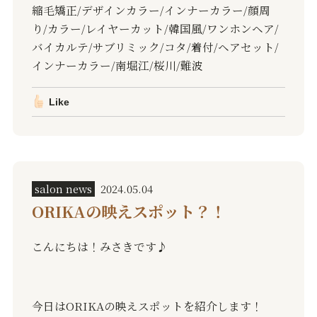
縮毛矯正
/
デザインカラー
/
インナーカラー
/
顔周
り
/
カラー
/
レイヤーカット
/
韓国風
/
ワンホンヘア
/
バイカルテ
/
サブリミック
/
コタ
/
着付
/
ヘアセット
/
インナーカラー
/
南堀江
/
桜川
/
難波
Like
salon news
2024.05.04
ORIKAの映えスポット？！
こんにちは！みさきです♪
今日は
ORIKA
の映えスポットを紹介します！