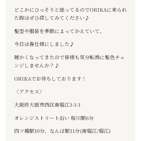
どこかにひっそりと座ってるので
ORIKA
に来られ
た際はぜひ探してみてください♪
髪型や服装を季節によってかえていて、
今日は春仕様にしました♪
暖かくなってきたので皆様も気分転換に髪色チェ
ンジしませんか？♪
ORIKA
でお待ちしております！
〈アクセス〉
大阪府大阪市西区南堀江
3-3-3
オレンジストリート沿い
桜川駅
6
分
四ツ橋駅
10
分、なんば駅
11
分
(
南堀江
/
堀江
)