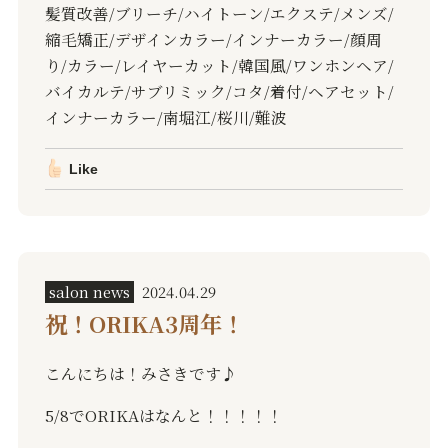
髪質改善
/
ブリーチ
/
ハイトーン
/
エクステ
/
メンズ
/
縮毛矯正
/
デザインカラー
/
インナーカラー
/
顔周
り
/
カラー
/
レイヤーカット
/
韓国風
/
ワンホンヘア
/
バイカルテ
/
サブリミック
/
コタ
/
着付
/
ヘアセット
/
インナーカラー
/
南堀江
/
桜川
/
難波
Like
salon news
2024.04.29
祝！ORIKA3周年！
こんにちは！みさきです♪
5/8
で
ORIKA
はなんと！！！！！