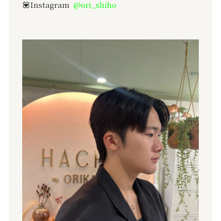
💟Instagram
@ori_shiho