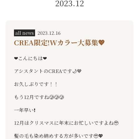
2023.12
all news
2023.12.16
CREA限定!Wカラー大募集💖
❤︎
こんにちは
❤︎
アシスタントの
CREA
です
🌙🤎
お久しぶりです！！
もう
12
月ですね
🥲🥲🥲
一年早い
❗️
12
月はクリスマスに年末にお忙しいですよね
🥹
髪の毛も染め納めする方が多いです
🥹💖