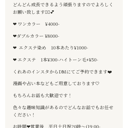
どんどん成長できるよう頑張りますのでよろしく
お願い致します
🙇‍♀️💕
❤︎
ワンカラー
¥4000-
❤︎
ダブルカラー
¥8000-
❤︎
エクステ染め
10
本あたり
¥1000-
❤︎
エクステ
1
本
¥300-
ハイトーン毛
+¥50-
くれあのインスタから
DM
にてご予約できます
❤️
漫画や占い本などもご用意しております
🤍
もちろんお話も大歓迎です！
色々な趣味知識があるのでどんなお話でもお任せ
ください！
お時間
❤︎
営業後 平日土日祝
20
時〜(19:00-