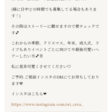
(
稀に日中どの時間でも募集してる場合もありま
す！
)
その際はストーリーに載せますので要チェックで
す
💕
これからの季節、クリスマス、年末、成人式、ラ
イブもありイベントごとに向けてや最強可愛いヘ
アーしたい方
💕🐰
私に是非可愛くさせてください
🤍
ご予約
.
ご相談インスタの
DM
にてお待ちしており
ます
🤎
インスタはこちら
❤︎
https://www.instagram.com/ori_crea_