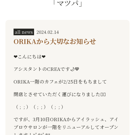
「マツパ」
all news
2024.02.14
ORIKAから大切なお知らせ
❤︎こんにちは❤︎
アシスタントのCREAです🌙🤎
ORIKA一階のカフェが2/25日をもちまして
閉店とさせていただく運びになりました🙇‍♀️
（ ;
; ）（ ;
; ）（ ;
; ）
ですが、3月10日ORIKAからアイラッシュ、アイ
ブロウサロンが一階をリニューアルしてオープン
します！ﾊﾟﾁﾊﾟﾁ‼️