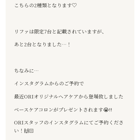
こちらの
2
種類となります
♡
リファは限定
7
台と記載されていますが、
あと
2
台となりました
…
！
ちなみに
…
インスタグラムからのご予約で
最近
ORI
オリジナルヘアケアから登場致しました
ベースケアコロンがプレゼントされます
😭‼️
ORI
スタッフのインスタグラムにてご予約くださ
い！
🙌🏻