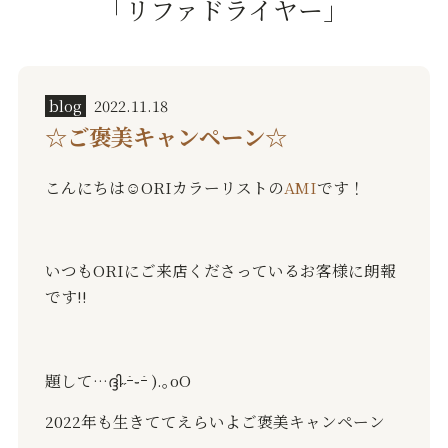
「リファドライヤー」
blog
2022.11.18
☆ご褒美キャンペーン☆
こんにちは☺️ORIカラーリストの
AMI
です！
いつも
ORI
にご来店くださっているお客様に朗報
です
!!
題して
…
ദ്ദി
˶
ｰ̀
֊
ｰ́
).
｡
oO
2022
年も生きててえらいよ
ご褒美キャンペーン