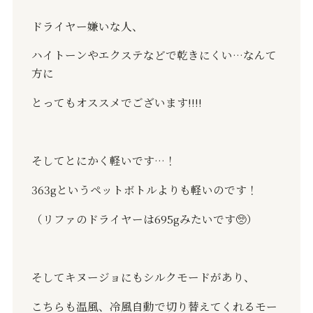
ドライヤー嫌いな人、
ハイトーンやエクステなどで乾きにくい
…
なんて
方に
とってもオススメでございます
‼️‼️
そしてとにかく軽いです
…
！
363g
というペットボトルよりも軽いのです！
（リファのドライヤーは
695g
みたいです
🥺
）
そしてキヌージョにもシルクモードがあり、
こちらも温風、冷風自動で切り替えてくれるモー