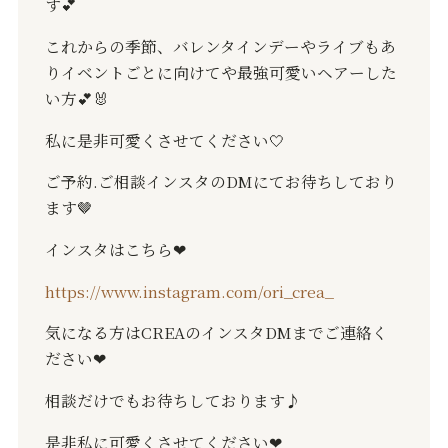
す
💕
これからの季節、バレンタインデーやライブもあ
りイベントごとに向けてや最強可愛いヘアーした
い方
💕🐰
私に是非可愛くさせてください
🤍
ご予約
.
ご相談インスタの
DM
にてお待ちしており
ます
🤎
インスタはこちら
❤︎
https://www.instagram.com/ori_crea_
気になる方は
CREA
のインスタ
DM
までご連絡く
ださい
❤︎
相談だけでもお待ちしております♪
是非私に可愛くさせてください
❤︎