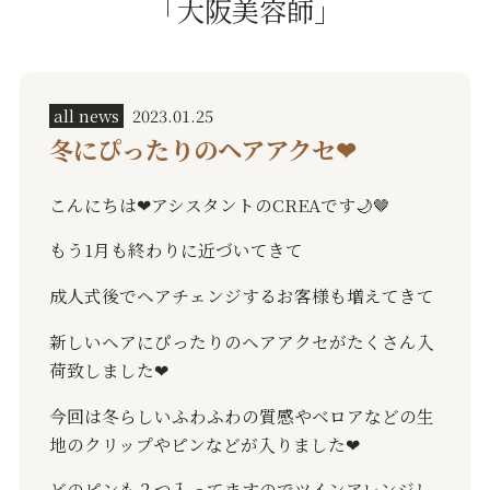
「大阪美容師」
all news
2023.01.25
冬にぴったりのヘアアクセ❤︎
こんにちは
❤︎
アシスタントの
CREA
です
🌙🤎
もう
1
月も終わりに近づいてきて
成人式後でヘアチェンジするお客様も増えてきて
新しいヘアにぴったりのヘアアクセがたくさん入
荷致しました
❤︎
今回は冬らしいふわふわの質感やベロアなどの生
地のクリップやピンなどが入りました
❤︎
どのピンも２つ入ってますのでツインアレンジし