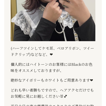
(
ハーフツインしてケモ耳、ベロアリボン、ツイー
ドクリップ
)
などなど、
❤︎
個人的にはハイトーンのお客様には
Black
のお色
味をオススメしておりますが、
絶妙なアイボリーもホワイトもご用意あります
❤︎
どれも早い者勝ちですので、ヘアアクセだけでも
お気軽に見にお越しください
🐰💕
平日土日の夜の営業後のエクステのご予約がお取