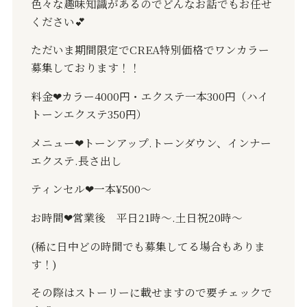
色々な趣味知識があるのでどんなお話でもお任せ
ください
💕
ただいま期間限定で
CREA
特別価格でワンカラー
募集しております！！
料金
❤︎
カラー
4000
円・エクステ一本
300
円（ハイ
トーンエクステ
350
円）
メニュー
❤︎
トーンアップ
.
トーンダウン、インナー
エクステ
.
長さ出し
ティンセル
❤︎
一本
¥500
〜
お時間
❤︎
営業後 平日
21
時〜
.
土日祝
20
時〜
(
稀に日中どの時間でも募集してる場合もありま
す！
)
その際はストーリーに載せますので要チェックで