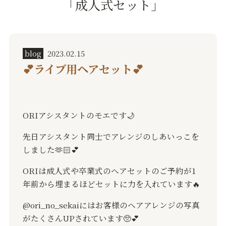
「成人式セット」
blog
2023.02.15
💕ライブ用ヘアセット💕
ORI
アシスタントのモエです🌙
先日アシスタント同士でアレンジのしあいっこを
しました🫶🏻💕
ORI
は成人式や卒業式のヘアセットのご予約が
1
年前から埋まるほどセットに力を入れています🔥
@ori_no_sekaiにはお客様のヘアアレンジの写真
がたくさん
UP
されています🥺💕