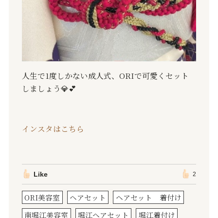
人生で
1
度しかない成人式、
ORI
で可愛くセット
しましょう
💎💕
インスタはこちら
Like
2
ORI美容室
ヘアセット
ヘアセット 着付け
南堀江美容室
堀江ヘアセット
堀江着付け