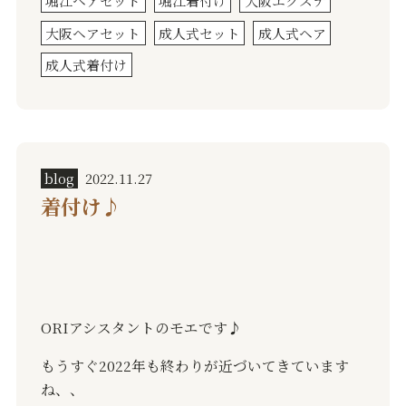
堀江ヘアセット
堀江着付け
大阪エクステ
大阪ヘアセット
成人式セット
成人式ヘア
成人式着付け
blog
2022.11.27
着付け♪︎
ORI
アシスタントのモエです
♪︎
もうすぐ
2022
年も終わりが近づいてきています
ね、、