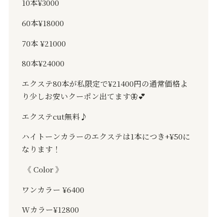
10
本
¥3000
60
本
¥18000
70
本
¥21000
80
本
¥24000
エクステ80本が私限定で¥21400円の通常価格よ
り少しお安いクーポン出てます🦋💕
エクステ
cut
無料♪
ハイトーンカラーのエクステは
1
本につき
+¥50
に
なります！
《
Color
》
ワンカラー
¥6400
W
カラー
¥12800