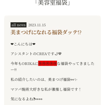
「美容室福袋」
all news
2023.11.15
美まつげになれる福袋ダッテ⁉️
❤︎
こんにちは
❤︎
アシスタントの
CREA
です
🌙🤎
今年も
ORIKA
に
🉐🉐🉐🉐🉐
な福袋やってきました
ー
‼️
私の紹介したいのは、美まつげ福袋
👀✨
マツパ施術大好きな私が激推し福袋です！
気になるよね
❓👀👀