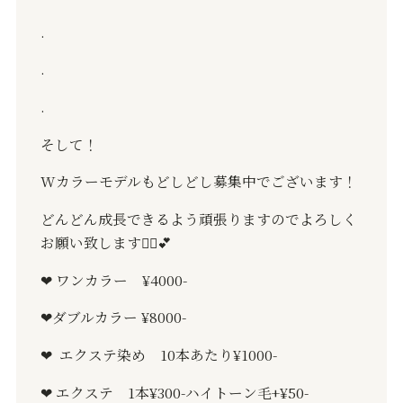
.
.
.
そして！
W
カラーモデルもどしどし募集中でございます！
どんどん成長できるよう頑張りますのでよろしく
お願い致します
🙇‍♀️💕
❤︎
ワンカラー
¥4000-
❤︎
ダブルカラー
¥8000-
❤︎
エクステ染め
10
本あたり
¥1000-
❤︎
エクステ
1
本
¥300-
ハイトーン毛
+¥50-