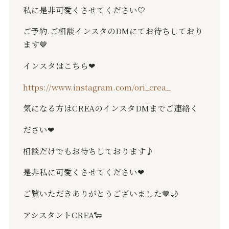
私に是非可愛くさせてください
🤍
ご予約
.
ご相談インスタの
DM
にてお待ちしており
ます
🤎
インスタはこちら
❤︎
https://www.instagram.com/ori_crea_
気になる方は
CREA
のインスタ
DM
までご連絡く
ださい
❤︎
相談だけでもお待ちしております♪
是非私に可愛くさせてください
❤︎
ご覧いただきありがとうございました
🤎🌙
アシスタント
CREA
🐑