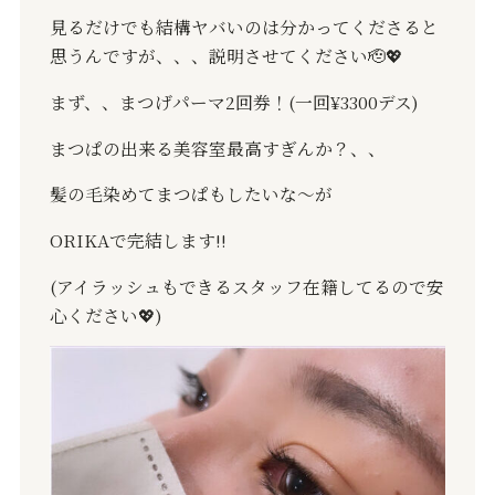
見るだけでも結構ヤバいのは分かってくださると
思うんですが、、、説明させてください
🫡💖
まず、、まつげパーマ
2
回券！
(
一回
¥3300
デス
)
まつぱの出来る美容室最高すぎんか？、、
髪の毛染めてまつぱもしたいな〜が
ORIKA
で完結します
‼️
(
アイラッシュもできるスタッフ在籍してるので安
心ください
💖
)