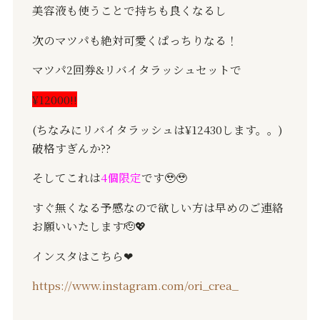
美容液も使うことで持ちも良くなるし
次のマツパも絶対可愛くぱっちりなる！
マツパ
2
回券
&
リバイタラッシュセットで
¥12000
‼️
(
ちなみにリバイタラッシュは
¥12430
します。。
)
破格すぎんか
??
そしてこれは
4
個限定
です
🥹🥹
すぐ無くなる予感なので欲しい方は早めのご連絡
お願いいたします
🫡💖
インスタはこちら
❤︎
https://www.instagram.com/ori_crea_