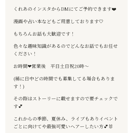
くれあのインスタから
DM
にてご予約できます
❤️
漫画や占い本などもご用意しております
🤍
もちろんお話も大歓迎です！
色々な趣味知識があるのでどんなお話でもお任せ
ください！
お時間
❤︎
営業後 平日土日祝
20
時〜
(
稀に日中どの時間でも募集してる場合もありま
す！
)
その際はストーリーに載せますので要チェックで
す
💕
これからの季節、夏休み、ライブもありイベント
ごとに向けてや最強可愛いヘアーしたい方
💕🐰