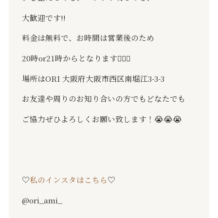
大歓迎です
‼️
料金は無料で、お時間は営業後のため
20
時
or21
時からとなります
🙇🏻‍♂️
場所は
ORI
大阪府大阪市西区南堀江
3-3-3
お友達や周りのお知り合いの方でもどなたでも
ご協力ぜひよろしくお願い致します！
😭😭😭
♡
私のインスタはこちら
♡
@ori_ami_