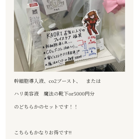
幹細胞導入液、
co2
ブースト、 または
ハリ美容液 魔法の靴下
or5000
円分
のどちらかのセットです！！
こちらもかなりお得です
‼️