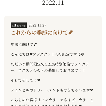
2022.11
all news
2022.11.27
これからの季節に向けて💕
年末に向けて
💕
こんにちは
❤︎
アシスタントの
CREA
です
🌙🤎
ただいま期間限定で
CREA
特別価格でワンカラ
ー、エクステのモデル募集しております！！
そしてそして！
❤︎
ティンセルやトリートメントもできちゃいます
❤︎
こちらのお客様はワンカラーでネイビーカラーと
エクステとティンセルもつけております
❤︎