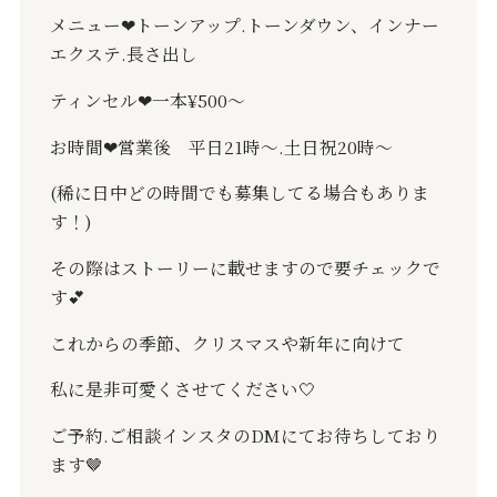
メニュー
❤︎
トーンアップ
.
トーンダウン、インナー
エクステ
.
長さ出し
ティンセル
❤︎
一本
¥500
〜
お時間
❤︎
営業後 平日
21
時〜
.
土日祝
20
時〜
(
稀に日中どの時間でも募集してる場合もありま
す！
)
その際はストーリーに載せますので要チェックで
す
💕
これからの季節、クリスマスや新年に向けて
私に是非可愛くさせてください
🤍
ご予約
.
ご相談インスタの
DM
にてお待ちしており
ます
🤎