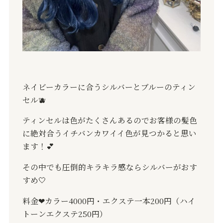
ネイビーカラーに合うシルバーとブルーのティン
セル
🫐
ティンセルは色がたくさんあるのでお客様の髪色
に絶対合うイチバンカワイイ色が見つかると思い
ます！
💕
その中でも圧倒的キラキラ感ならシルバーがおす
すめ
🤍
料金
❤︎
カラー
4000
円・エクステ一本
200
円（ハイ
トーンエクステ
250
円）