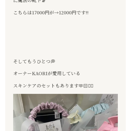
に魔法の靴下
🧦
こちらは
17000
円が
→12000
円です
‼️
そしてもうひとつ
💭
オーナー
KAORI
が愛用している
スキンケアのセットもあります
🫶🏻👍🏻