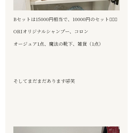
B
セットは
15000
円相当で、
10000
円のセット
🙆🏻‍♀️
ORI
オリジナルシャンプー、コロン
オージュア
1
点、魔法の靴下、雑貨（
1
点）
そしてまだまだあります
🤣
笑