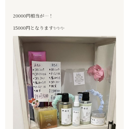
20000
円相当が
…
！
15000
円となります
✨✨✨