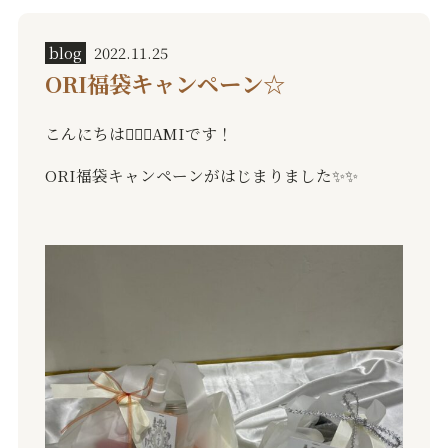
blog
2022.11.25
ORI福袋キャンペーン☆
こんにちは
🙇🏻‍♂️
AMI
です！
ORI
福袋キャンペーンがはじまりました
✨✨