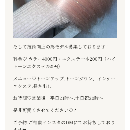
そして技術向上の為モデル募集しております！
料金
♡
カラー
4000
円・エクステ一本
200
円（ハイ
トーンエクステ
250
円）
メニュー
♡
トーンアップ
.
トーンダウン、インナー
エクステ
.
長さ出し
お時間
♡
営業後 平日
21
時〜
.
土日祝
20
時〜
是非可愛くさせてください
🤍💄
ご予約
.
ご相談インスタの
DM
にてお待ちしており
ます
❤︎