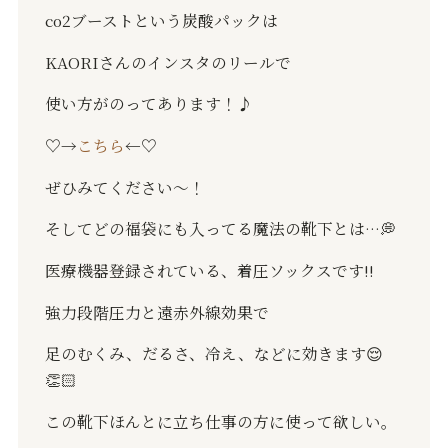
co2
ブーストという炭酸パックは
KAORI
さんのインスタのリールで
使い方がのってあります！♪
♡→
こちら
←♡
ぜひみてください〜！
そしてどの福袋にも入ってる魔法の靴下とは
…
💭
医療機器登録されている、着圧ソックスです
‼️
強力段階圧力と遠赤外線効果で
足のむくみ、だるさ、冷え、などに効きます
😌
👏🏻
この靴下ほんとに立ち仕事の方に使って欲しい。