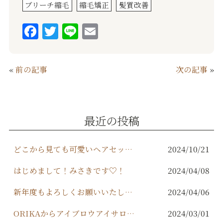
ブリーチ縮毛
縮毛矯正
髪質改善
F
T
Li
E
a
w
n
m
c
it
e
ai
«
前の記事
次の記事
»
e
te
l
b
r
o
最近の投稿
o
k
どこから見ても可愛いヘアセットはORIKAで！
2024/10/21
はじめまして！みさきです♡！
2024/04/08
新年度もよろしくお願いいたします✨️
2024/04/06
ORIKAからアイブロウアイサロンが出来ます！
2024/03/01