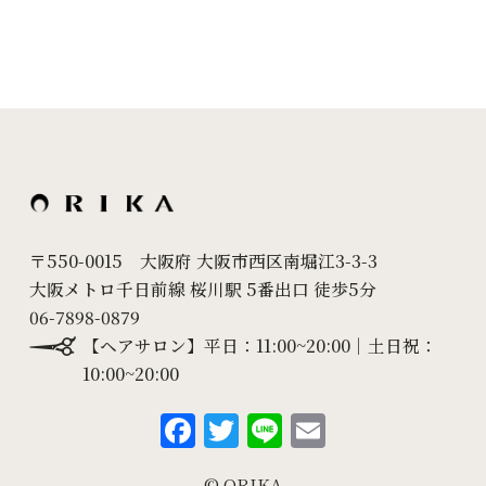
2023年9月
(3)
2023年8月
(2)
2023年7月
(4)
2023年6月
(5)
2023年5月
(6)
2023年4月
(5)
〒550-0015 大阪府 大阪市西区南堀江3-3-3
大阪メトロ千日前線 桜川駅 5番出口 徒歩5分
2023年3月
(6)
06-7898-0879
2023年2月
(5)
【ヘアサロン】平日：11:00~20:00｜土日祝：
10:00~20:00
2023年1月
(8)
F
T
Li
E
2022年12月
(5)
a
w
n
m
2022年11月
(6)
© ORIKA