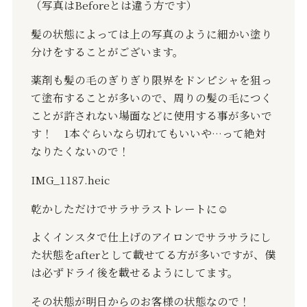
（写真は
Before
とは違う方です）
髪の状態によっては上の写真のように細かい塗り
分けをすることがございます。
薬剤も髪の毛のぎりぎり限界をドンピシャを狙っ
て塗布することが多いので、周りの髪の毛につく
ことが許されない場面などに使用する事が多いで
す！
1
本ぐらいなら切れてもいいや
…
って絶対
なりたくないので！
IMG_1187.heic
乾かしただけでサラサラストレートに
☺️
よくインスタで仕上げのアイロンでサラサラにし
た状態を
after
として載せてる方が多いですが、僕
は必ずドライ後を載せるようにしてます。
その状態が明日からのお客様の状態なので！