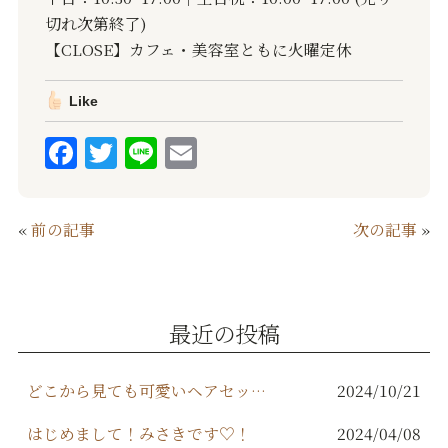
切れ次第終了)
【CLOSE】カフェ・美容室ともに火曜定休
Like
F
T
Li
E
a
w
n
m
c
it
e
ai
«
前の記事
次の記事
»
e
te
l
b
r
o
最近の投稿
o
k
どこから見ても可愛いヘアセットはORIKAで！
2024/10/21
はじめまして！みさきです♡！
2024/04/08