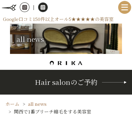
|
Google口コミ150件以上オール5★★★★★の美容室
all news
Hair salonのご予約
ホーム
all news
関西で1番ブリーチ縮毛をする美容室