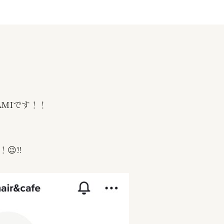
AMI
です！！
😉‼️