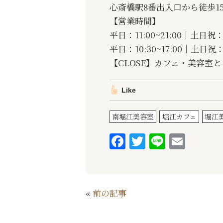
心斎橋駅8番出入口から徒歩1
【営業時間】
平日：11:00~21:00｜土日祝：1
平日：10:30~17:00｜土日祝：
【CLOSE】カフェ・美容室
Like
南堀江美容室
堀江カフェ
堀江
F
T
Li
E
a
w
n
m
c
it
e
ai
e
te
l
«
前の記事
b
r
o