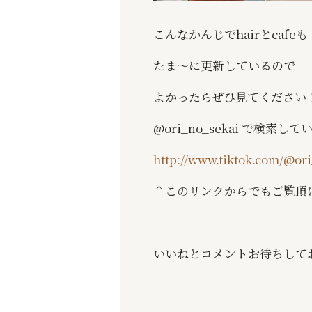
こんなかんじでhairと
cafeも
たま〜に更新しているので
よかったらぜひ見てください
@ori_no_sekai で
検索して
http://www.tiktok.com/@or
↑このリンクからでもご覧頂
いいねとコメントお待ちしております