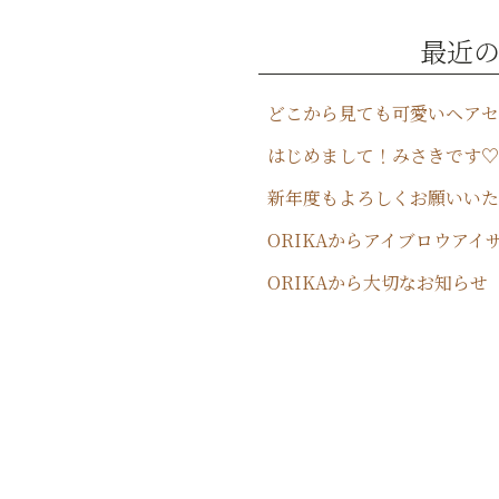
o
最近
k
はじめまして！みさきです♡
新年度もよろしくお願いいた
ORIKAから大切なお知らせ