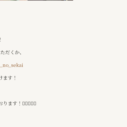
！
いただくか、
i_no_sekai
けます！
！🙇🏻‍♂️✨✨