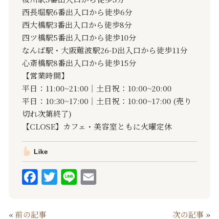
西長堀駅6番出入口から徒歩6分
西大橋駅3番出入口から徒歩8分
四ツ橋駅5番出入口から徒歩10分
なんば駅・大阪難波駅26-D出入口から徒歩11分
心斎橋駅8番出入口から徒歩15分
【営業時間】
平日：11:00~21:00｜土日祝：10:00~20:00
平日：10:30~17:00｜土日祝：10:00~17:00 (売り
切れ次第終了)
【CLOSE】カフェ・美容室ともに火曜定休
Like
F
T
Li
E
a
w
n
m
c
it
e
ai
«
前の記事
次の記事
»