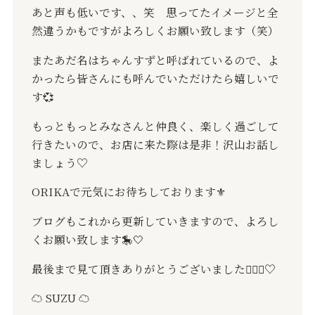
あと声も低いです、、笑 思ってたイメージと全
然違うかもですがよろしくお願い致します（笑）
またあだ名はちゃんすずと呼ばれているので、よ
かったら皆さんにも呼んでいただけたら嬉しいで
す
💞
もっともっとみなさんと仲良く、楽しく過ごして
行きたいので、お店に来た際は是非！沢山お話し
ましょう
♡
ORIKA
で元気にお待ちしております
⚜️
ブログもこれから更新していきますので、よろし
くお願い致します
🎠🤍
最後まで見て頂きありがとうございました
🙇🏻‍♂️
♡
☁️
SUZU
☁️