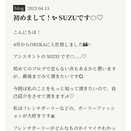
blog
2023.04.13
初めまして！✨ SUZUです☁️♡
こんにちは！
4
月から
ORIKA
に入社致しました
🏰✨
アシスタントの
SUZU
です
☁️
⸝
⸝⸝
‪‪‪♡
初めてのブログで至らない点もあるかと思います
が、最後までみて頂きたいです
💞
今回は私のことをもっと知って頂きたいので、自
己紹介をさせて頂きます
🎶
♡
私はフレンチガーリーなどの、ガーリーファッシ
ョンが大好きです
🎀
フレンチガーリーがどんなものかイマイチわかっ