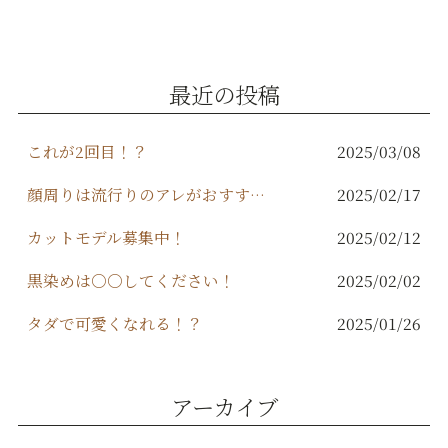
e
te
l
b
r
o
最近の投稿
o
k
これが2回目！？
2025/03/08
顔周りは流行りのアレがおすすめ！
2025/02/17
カットモデル募集中！
2025/02/12
黒染めは○○してください！
2025/02/02
タダで可愛くなれる！？
2025/01/26
アーカイブ