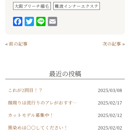
大阪ブリーチ縮毛
難波インナーエクステ
F
T
Li
E
a
w
n
m
c
it
e
ai
«
前の記事
次の記事
»
e
te
l
b
r
o
最近の投稿
o
k
これが2回目！？
2025/03/08
顔周りは流行りのアレがおすすめ！
2025/02/17
カットモデル募集中！
2025/02/12
黒染めは○○してください！
2025/02/02