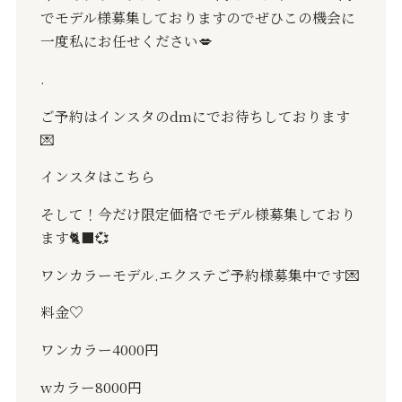
でモデル様募集しておりますのでぜひこの機会に
一度私にお任せください
💋
.
ご予約はインスタの
dm
にでお待ちしております
💌
インスタはこちら
そして！今だけ限定価格でモデル様募集しており
ます
🐈‍⬛💞
ワンカラーモデル
.
エクステご予約様募集中です
💌
料金
♡
ワンカラー
4000
円
w
カラー8
000
円