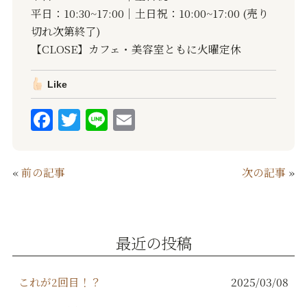
平日：10:30~17:00｜土日祝：10:00~17:00 (売り
切れ次第終了)
【CLOSE】カフェ・美容室ともに火曜定休
Like
F
T
Li
E
a
w
n
m
c
it
e
ai
«
前の記事
次の記事
»
e
te
l
b
r
o
最近の投稿
o
k
これが2回目！？
2025/03/08