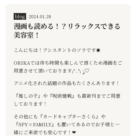
blog
2024.01.28
漫画も読める！？リラックスできる
美容室！
こんにちは！アシスタントのソラです
☀
ORIKA
では待ち時間も楽しんで頂くため漫画をご
用意させて頂いております
₍
ᐢ
..
ᐢ
₎
༘
♡
アニメ化された話題の作品もたくさんあります！
『推しの子』や『呪術廻戦』も最新刊までご用意
しております！
その他にも『カードキャプターさくら』や
『
SPY×FAMILY
』も置いてあるのでお子様と一
緒にご来店でも安心です！
❤︎