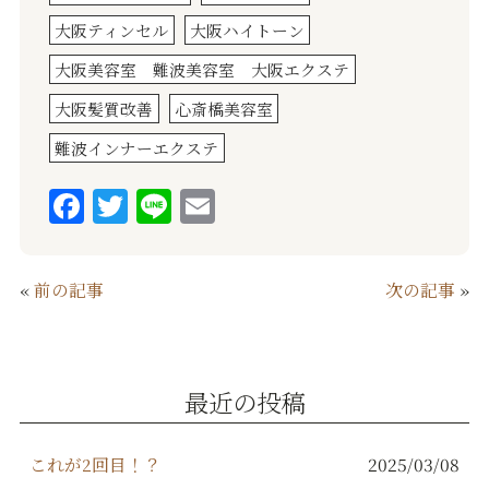
大阪ティンセル
大阪ハイトーン
大阪美容室 難波美容室 大阪エクステ
大阪髪質改善
心斎橋美容室
難波インナーエクステ
F
T
Li
E
a
w
n
m
c
it
e
ai
«
前の記事
次の記事
»
e
te
l
b
r
o
最近の投稿
o
k
これが2回目！？
2025/03/08