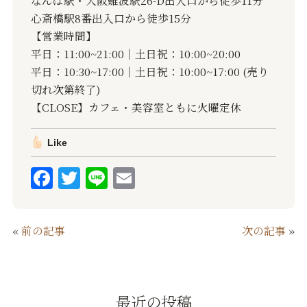
なんば駅・大阪難波駅26-D出入口から徒歩11分
心斎橋駅8番出入口から徒歩15分
【営業時間】
平日：11:00~21:00｜土日祝：10:00~20:00
平日：10:30~17:00｜土日祝：10:00~17:00 (売り
切れ次第終了)
【CLOSE】カフェ・美容室ともに火曜定休
Like
F
T
Li
E
a
w
n
m
c
it
e
ai
«
前の記事
次の記事
»
e
te
l
b
r
o
最近の投稿