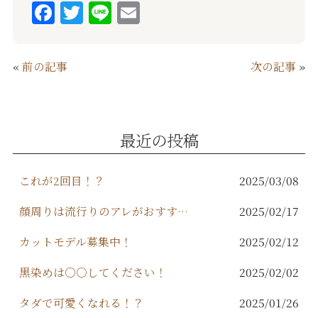
F
T
Li
E
a
w
n
m
c
it
e
ai
«
前の記事
次の記事
»
e
te
l
b
r
o
最近の投稿
o
k
これが2回目！？
2025/03/08
顔周りは流行りのアレがおすすめ！
2025/02/17
カットモデル募集中！
2025/02/12
黒染めは○○してください！
2025/02/02
タダで可愛くなれる！？
2025/01/26