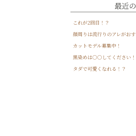
o
最近
k
これが2回目！？
顔周りは流行りのアレがおす
カットモデル募集中！
黒染めは○○してください！
タダで可愛くなれる！？