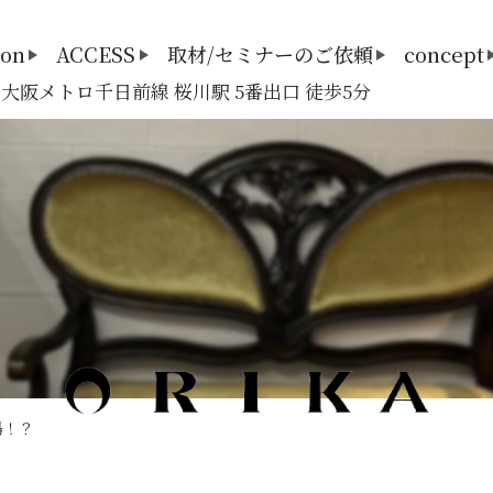
lon
ACCESS
取材/セミナーのご依頼
concept
3 大阪メトロ千日前線 桜川駅 5番出口 徒歩5分
場！？