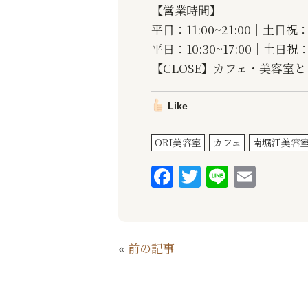
【営業時間】
平日：11:00~21:00｜土日祝：1
平日：10:30~17:00｜土日祝：
【CLOSE】カフェ・美容室
Like
ORI美容室
カフェ
南堀江美容
F
T
Li
E
a
w
n
m
c
it
e
ai
e
te
l
«
前の記事
b
r
o