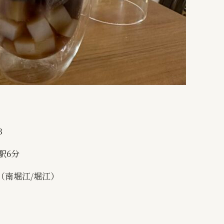
3
駅6分
（南堀江/堀江）