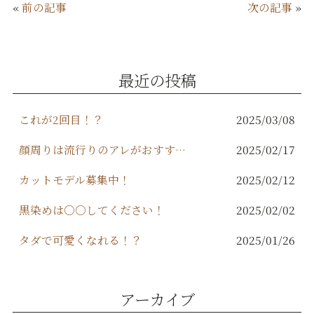
«
前の記事
次の記事
»
e
te
l
b
r
o
最近の投稿
o
k
これが2回目！？
2025/03/08
顔周りは流行りのアレがおすすめ！
2025/02/17
カットモデル募集中！
2025/02/12
黒染めは○○してください！
2025/02/02
タダで可愛くなれる！？
2025/01/26
アーカイブ