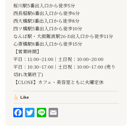
桜川駅5番出入口から徒歩5分
西長堀駅6番出入口から徒歩6分
西大橋駅3番出入口から徒歩8分
四ツ橋駅5番出入口から徒歩10分
なんば駅・大阪難波駅26-D出入口から徒歩11分
心斎橋駅8番出入口から徒歩15分
【営業時間】
平日：11:00~21:00｜土日祝：10:00~20:00
平日：10:30~17:00｜土日祝：10:00~17:00 (売り
切れ次第終了)
【CLOSE】カフェ・美容室ともに火曜定休
Like
F
T
Li
E
a
w
n
m
c
it
e
ai