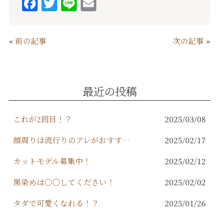
F
T
Li
E
a
w
n
m
c
it
e
ai
«
前の記事
次の記事
»
e
te
l
b
r
o
最近の投稿
o
k
これが2回目！？
2025/03/08
顔周りは流行りのアレがおすすめ！
2025/02/17
カットモデル募集中！
2025/02/12
黒染めは○○してください！
2025/02/02
タダで可愛くなれる！？
2025/01/26