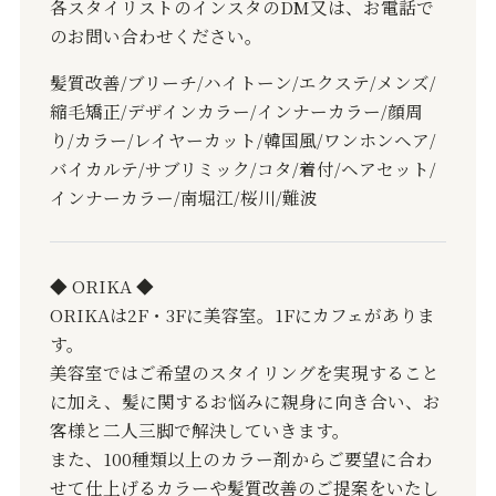
各スタイリストのインスタの
DM
又は、お電話で
のお問い合わせください。
髪質改善
/
ブリーチ
/
ハイトーン
/
エクステ
/
メンズ
/
縮毛矯正
/
デザインカラー
/
インナーカラー
/
顔周
り
/
カラー
/
レイヤーカット
/
韓国風
/
ワンホンヘア
/
バイカルテ
/
サブリミック
/
コタ
/
着付
/
ヘアセット
/
インナーカラー
/
南堀江
/
桜川
/
難波
◆ ORIKA ◆
ORIKAは2F・3Fに美容室。1Fにカフェがありま
す。
美容室ではご希望のスタイリングを実現すること
に加え、髪に関するお悩みに親身に向き合い、お
客様と二人三脚で解決していきます。
また、100種類以上のカラー剤からご要望に合わ
せて仕上げるカラーや髪質改善のご提案をいたし