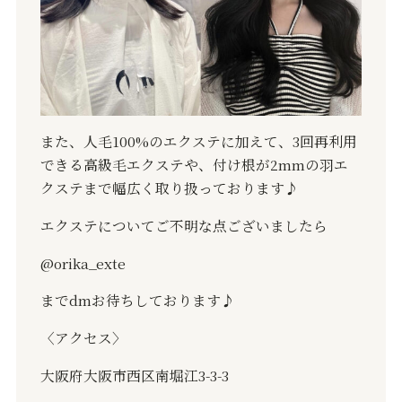
また、人毛
100%
のエクステに加えて、
3
回再利用
できる高級毛エクステや、付け根が
2mm
の羽エ
クステまで幅広く取り扱っております♪
エクステについてご不明な点ございましたら
@orika_exte
まで
dm
お待ちしております♪
〈アクセス〉
大阪府大阪市西区南堀江
3-3-3