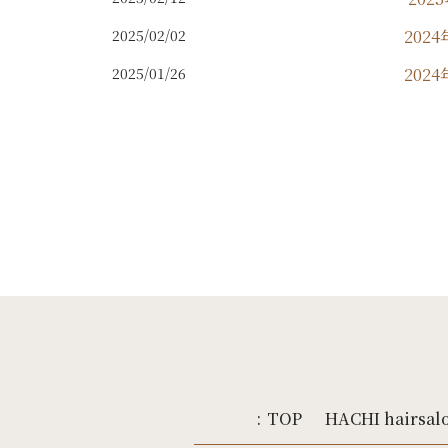
2025/02/02
2024
2025/01/26
2024
2024
2024
202
2024
2024
2024
2024
202
2024
:
TOP
HACHI hairsal