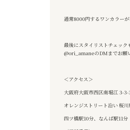
通常
8000
円するワンカラーが
最後にスタイリストチェック
@ori_amane
の
DM
までお願
＜アクセス＞
大阪府大阪市西区南堀江
3-3-
オレンジストリート沿い
桜川
四ツ橋駅
10
分、なんば駅
11
分