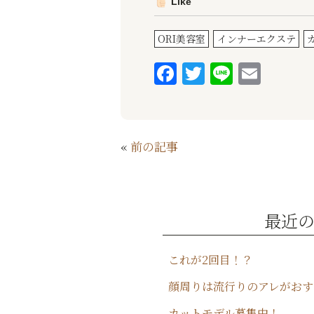
Like
ORI美容室
インナーエクステ
F
T
Li
E
a
w
n
m
c
it
e
ai
e
te
l
«
前の記事
b
r
o
o
最近
k
これが2回目！？
顔周りは流行りのアレがおす
カットモデル募集中！