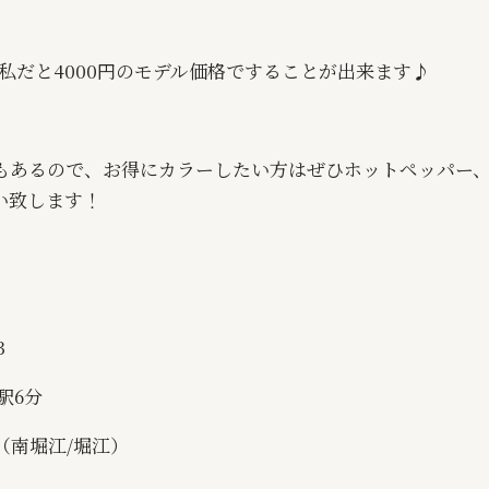
私だと
4000
円のモデル価格ですることが出来ます♪
もあるので、お得にカラーしたい方はぜひホットペッパー
い致します！
3
駅
6
分
（南堀江
/
堀江）