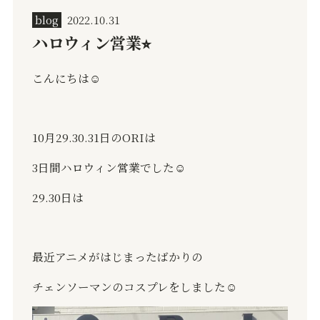
blog
2022.10.31
ハロウィン営業⭐︎
こんにちは☺️
10
月
29.30.31
日の
ORI
は
3
日間ハロウィン営業でした
☺️
29.30
日は
最近アニメがはじまったばかりの
チェンソーマンのコスプレをしました
☺️