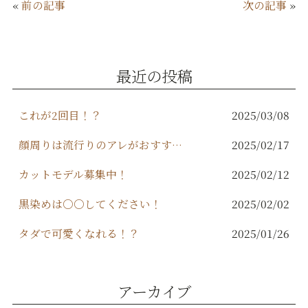
«
前の記事
次の記事
»
e
te
l
b
r
o
最近の投稿
o
k
これが2回目！？
2025/03/08
顔周りは流行りのアレがおすすめ！
2025/02/17
カットモデル募集中！
2025/02/12
黒染めは○○してください！
2025/02/02
タダで可愛くなれる！？
2025/01/26
アーカイブ