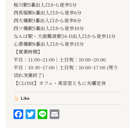
桜川駅5番出入口から徒歩5分
西長堀駅6番出入口から徒歩6分
西大橋駅3番出入口から徒歩8分
四ツ橋駅5番出入口から徒歩10分
なんば駅・大阪難波駅26-D出入口から徒歩11分
心斎橋駅8番出入口から徒歩15分
【営業時間】
平日：11:00~21:00｜土日祝：10:00~20:00
平日：10:30~17:00｜土日祝：10:00~17:00 (売り
切れ次第終了)
【CLOSE】カフェ・美容室ともに火曜定休
Like
F
T
Li
E
a
w
n
m
c
it
e
ai