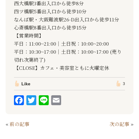
西大橋駅3番出入口から徒歩8分
四ツ橋駅5番出入口から徒歩10分
なんば駅・大阪難波駅26-D出入口から徒歩11分
心斎橋駅8番出入口から徒歩15分
【営業時間】
平日：11:00~21:00｜土日祝：10:00~20:00
平日：10:30~17:00｜土日祝：10:00~17:00 (売り
切れ次第終了)
【CLOSE】カフェ・美容室ともに火曜定休
Like
3
F
T
Li
E
a
w
n
m
c
it
e
ai
«
前の記事
次の記事
»
e
te
l