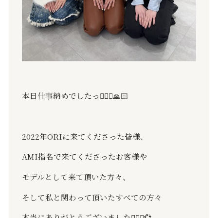
本日仕事納めでしたっ
🙇🏻‍♂️🙏🏻
2022
年
ORI
に来てくださった皆様、
AMI
指名で来てくださったお客様や
モデルとして来て頂いた方々、
そして私と関わって頂いたすべての方々
本当にありがとうございました
🙇🏻‍♂️💞