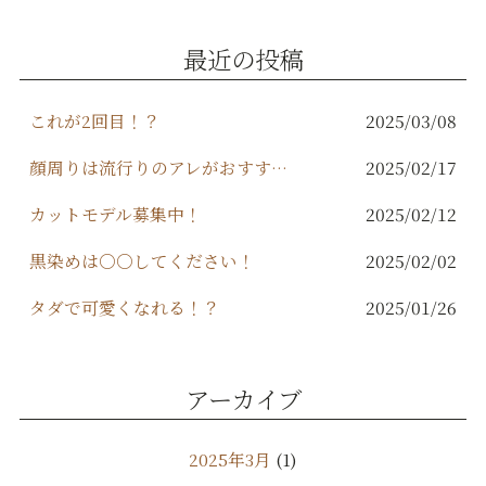
b
r
o
最近の投稿
o
k
これが2回目！？
2025/03/08
顔周りは流行りのアレがおすすめ！
2025/02/17
カットモデル募集中！
2025/02/12
黒染めは○○してください！
2025/02/02
タダで可愛くなれる！？
2025/01/26
アーカイブ
2025年3月
(1)