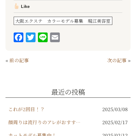
Like
大阪エクステ カラーモデル募集 堀江美容室
F
T
Li
E
a
w
n
m
c
it
e
ai
«
前の記事
次の記事
»
e
te
l
b
r
o
最近の投稿
o
k
これが2回目！？
2025/03/08
顔周りは流行りのアレがおすすめ！
2025/02/17
カットモデル募集中！
2025/02/12