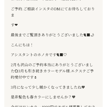
ご予約
.
ご相談インスタの
DM
にてお待ちしており
ま
す
❤︎
最後までご覧頂きありがとうございました
🐈‍⬛🌙
こんにちは！
アシスタントのホノカです
🐈‍⬛🤍
2
月も沢山のご予約本当にありがとうございまし
た
💞
3
月も引き続きカラーモデル様
.
エクステご予
約受付中です
🌷
3
月になって少し暖かくなってきましたね
🧡
是非髪色も春カラーにしませんか？
🧡
今だけワンカラー
4000
円でモデル様募集しており