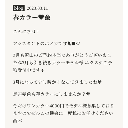
blog
2023.03.11
春カラー🧡🌼
こんにちは！
アシスタントのホノカです
🐈‍⬛🤍
2
月も沢山のご予約本当にありがとうございまし
た
💞
3
月も引き続きカラーモデル様
.
エクステご予
約受付中です
🌷
3
月になって少し暖かくなってきましたね
🧡
是非髪色も春カラーにしませんか？
🧡
今だけワンカラー
4000
円でモデル様募集しており
ますのでぜひこの機会に一度私にお任せください
🎀
✂︎