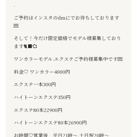
.
ご予約はインスタの
dm
にでお待ちしております
💌
そして！今だけ限定価格でモデル様募集しており
ます
🐈‍⬛💞
ワンカラーモデル
.
エクステご予約様募集中です
💌
料金
♡
ワンカラー
4000
円
エクステ一本
300
円
ハイトーンエクステ
350
円
エクステ
80
本
22900
円
ハイトーンエクステ
80
本
26900
円
お時間
♡
営業後 平日
21
時〜
.
土日祝
20
時〜