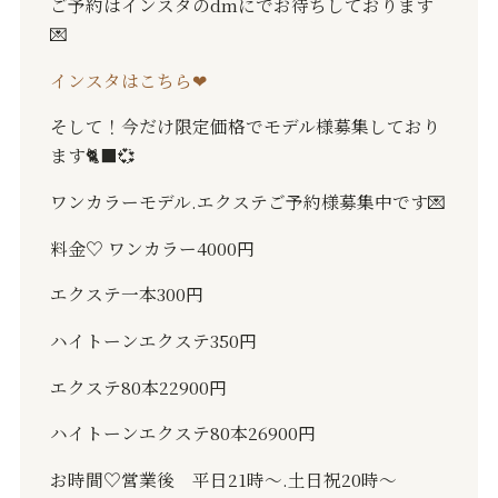
ご予約はインスタの
dm
にでお待ちしております
💌
インスタはこちら❤︎
そして！今だけ限定価格でモデル様募集しており
ます
🐈‍⬛💞
ワンカラーモデル
.
エクステご予約様募集中です
💌
料金
♡
ワンカラー
4000
円
エクステ一本
300
円
ハイトーンエクステ
350
円
エクステ
80
本
22900
円
ハイトーンエクステ
80
本
26900
円
お時間
♡
営業後 平日
21
時〜
.
土日祝
20
時〜