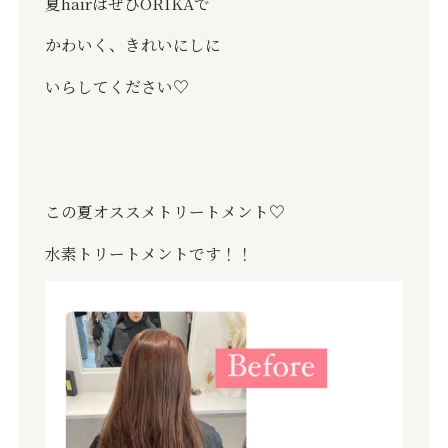
夏
hairは
ぜひ
ORIKA
で
かわいく、きれいにしに
いらしてください
♡
この夏オススメトリートメント
♡
水素トリートメントです！！