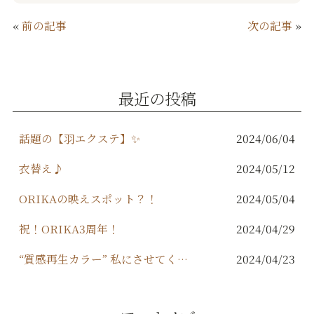
c
it
e
ai
«
前の記事
次の記事
»
e
te
l
b
r
o
最近の投稿
o
k
話題の【羽エクステ】✨
2024/06/04
衣替え♪
2024/05/12
ORIKAの映えスポット？！
2024/05/04
祝！ORIKA3周年！
2024/04/29
“質感再生カラー” 私にさせてください。
2024/04/23