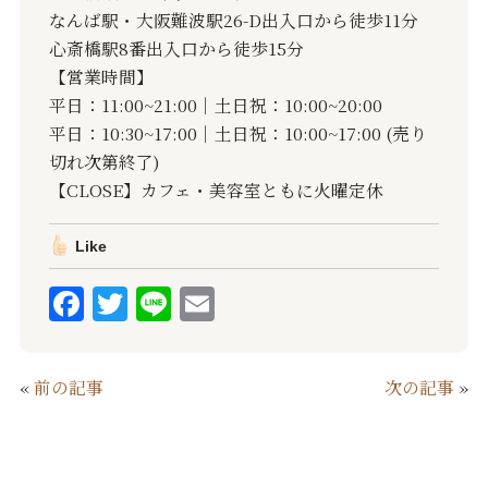
なんば駅・大阪難波駅26-D出入口から徒歩11分
心斎橋駅8番出入口から徒歩15分
【営業時間】
平日：11:00~21:00｜土日祝：10:00~20:00
平日：10:30~17:00｜土日祝：10:00~17:00 (売り
切れ次第終了)
【CLOSE】カフェ・美容室ともに火曜定休
Like
F
T
Li
E
a
w
n
m
c
it
e
ai
«
前の記事
次の記事
»
e
te
l
b
r
o