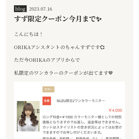
blog
2023.07.16
すず限定クーポン今月まで✨️
こんにちは！
ORIKA
アシスタントのちゃんすずです
💞
ただ今
ORIKA
のアプリからで
私限定のワンカラーのクーポンが出てます
🤎