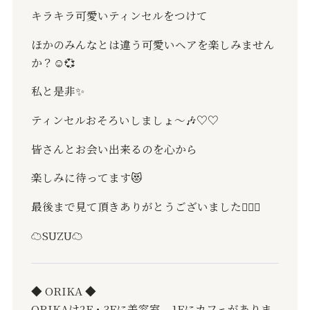
キラキラ可愛いティンセルをつけて
ほかのみんなとは違う可愛いヘアを楽しみません
か？
☺️💞
私と是非
✨
ティンセルおそろいしましょ〜
🎶
♡♡
皆さんとお会い出来るのを心から
楽しみに待ってます
😻
最後まで見て頂きありがとうございました
🙇🏻‍♂️
☁️
SUZU
☁️
◆ ORIKA ◆
ORIKAは2F・3Fに美容室。1Fにカフェがありま